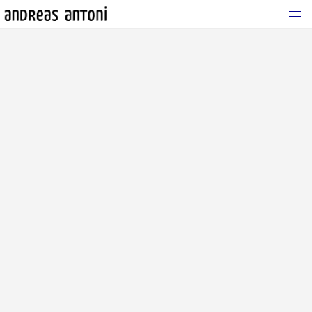
WORK
VERÖFFENTLICHUNG
VISUAL DIARY
ABOUT
FINE ART PRINTS
KONTAKT
Instagram
Behance
DSGVO