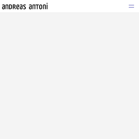
WORK
VERÖFFENTLICHUNG
VISUAL DIARY
ABOUT
FINE ART PRINTS
KONTAKT
Instagram
Behance
DSGVO